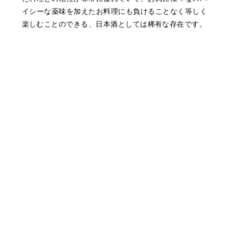
イシーな薬味を加えたお料理にも負けることなく等しく
楽しむことのできる、日本酒としては稀有な存在です。
オンラインストアへ
品目
日本酒
内容量
1.8ℓ
アルコール分
15度
精米歩合
60％
使用米
岡山県赤磐市産雄町100%
発売時期
通年
〒759-0133 山口県宇部市大字車地138番地
Tel.0836-62-0088 Fax.0836-62-0509
⇨ googlemap