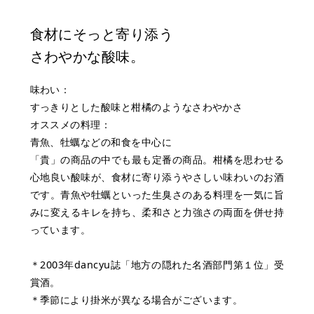
食材にそっと寄り添う
さわやかな酸味。
味わい：
すっきりとした酸味と柑橘のようなさわやかさ
オススメの料理：
青魚、牡蠣などの和食を中心に
「貴」の商品の中でも最も定番の商品。柑橘を思わせる
心地良い酸味が、食材に寄り添うやさしい味わいのお酒
です。青魚や牡蠣といった生臭さのある料理を一気に旨
みに変えるキレを持ち、柔和さと力強さの両面を併せ持
っています。
＊2003年dancyu誌「地方の隠れた名酒部門第１位」受
賞酒。
＊季節により掛米が異なる場合がございます。